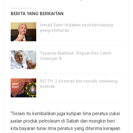
BERITA YANG BERKAITAN
Ismail Sabri didakwa esok berhubung
pengisytiharan…
6, Aug 2026
Yayasan Akalbudi: Rayuan Kes Zahid
didengar 8…
5, Aug 2026
RCI TH: 2 direman kes rasuah, seleweng
kontrak
4, Aug 2026
“Selain itu kembalikan juga kutipan lima peratus cukai
jualan produk petroleum di Sabah dan mungkin beri
kita bayaran tunai lima peratus yang diterima kerajaan