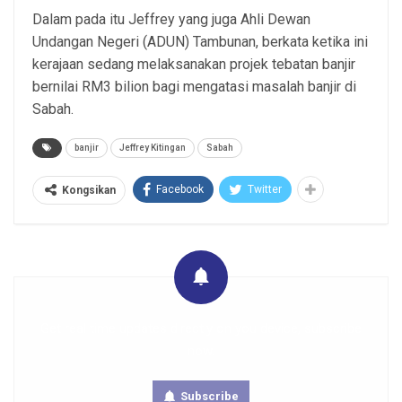
Dalam pada itu Jeffrey yang juga Ahli Dewan
Undangan Negeri (ADUN) Tambunan, berkata ketika ini
kerajaan sedang melaksanakan projek tebatan banjir
bernilai RM3 bilion bagi mengatasi masalah banjir di
Sabah.
banjir
Jeffrey Kitingan
Sabah
Facebook
Twitter
Kongsikan
Get real time updates directly on you device, subscribe
now.
Subscribe