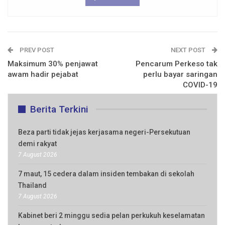
PREV POST
NEXT POST
Maksimum 30% penjawat
Pencarum Perkeso tak
awam hadir pejabat
perlu bayar saringan
COVID-19
Berita Terkini
Beza parti tidak jejas kerjasama negeri-Persekutuan
demi rakyat
7 August 2026
7 maut, 15 cedera dalam insiden tembakan di sekolah
Thailand
7 August 2026
Kabinet beri 2 minggu sedia pelan perkukuh keselamatan