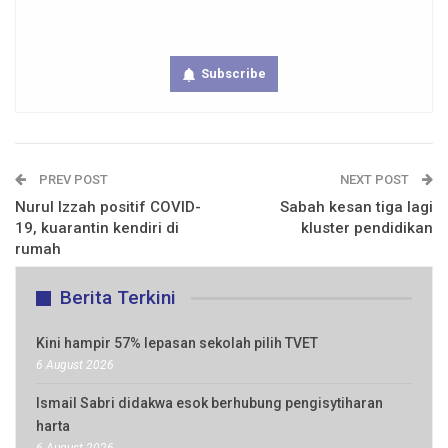
now.
Subscribe
PREV POST
NEXT POST
Nurul Izzah positif COVID-
Sabah kesan tiga lagi
19, kuarantin kendiri di
kluster pendidikan
rumah
Berita Terkini
Kini hampir 57% lepasan sekolah pilih TVET
6 August 2026
Ismail Sabri didakwa esok berhubung pengisytiharan
harta