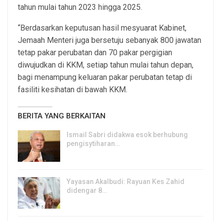
tahun mulai tahun 2023 hingga 2025.
“Berdasarkan keputusan hasil mesyuarat Kabinet,
Jemaah Menteri juga bersetuju sebanyak 800 jawatan
tetap pakar perubatan dan 70 pakar pergigian
diwujudkan di KKM, setiap tahun mulai tahun depan,
bagi menampung keluaran pakar perubatan tetap di
fasiliti kesihatan di bawah KKM.
BERITA YANG BERKAITAN
Ismail Sabri didakwa esok berhubung
pengisytiharan…
6, Aug 2026
Yayasan Akalbudi: Rayuan Kes Zahid
didengar 8…
5, Aug 2026