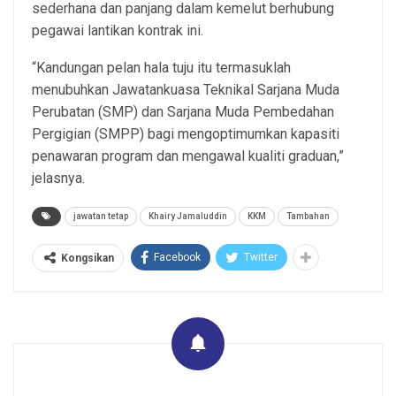
sederhana dan panjang dalam kemelut berhubung
pegawai lantikan kontrak ini.
“Kandungan pelan hala tuju itu termasuklah
menubuhkan Jawatankuasa Teknikal Sarjana Muda
Perubatan (SMP) dan Sarjana Muda Pembedahan
Pergigian (SMPP) bagi mengoptimumkan kapasiti
penawaran program dan mengawal kualiti graduan,”
jelasnya.
jawatan tetap
Khairy Jamaluddin
KKM
Tambahan
Facebook
Twitter
Kongsikan
Get real time updates directly on you device, subscribe