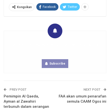
Facebook
Twitter
Kongsikan
Get real time updates directly on you device, subscribe
now.
Subscribe
PREV POST
NEXT POST
Pemimpin Al Qaeda,
FAA akan umum penarafan
Ayman al Zawahiri
semula CAAM Ogos ini
terbunuh dalam serangan