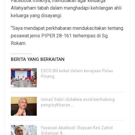
Facebook miliknya, mendoakan agar keluarga
Allahyarham tabah dalam menghadapi kehilangan ahli
keluarga yang disayangi.
“Saya mendapat perkhabaran mendukacitakan tentang
pesawat jenis PIPER 28-161 terhempas di Sg.
Rokam.
BERITA YANG BERKAITAN
EXCO BN kekal dalam kerajaan Pulau
Pinang
8, Aug 2026
Ismail Sabri didakwa esok berhubung
pengisytiharan…
6, Aug 2026
Yayasan Akalbudi: Rayuan Kes Zahid
didengar 8…