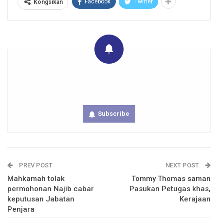
Facebook
Twitter
Kongsikan
Get real time updates directly on you device, subscribe
now.
Subscribe
PREV POST
NEXT POST
Mahkamah tolak
Tommy Thomas saman
permohonan Najib cabar
Pasukan Petugas khas,
keputusan Jabatan
Kerajaan
Penjara