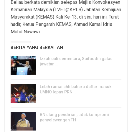
Beliau berkata demikian selepas Majlis Konvokesyen
Kemahiran Malaysia (TVET@KPLB) Jabatan Kemajuan
Masyarakat (KEMAS) Kali Ke-13, di sini, hari ini. Turut
hadir, Ketua Pengarah KEMAS, Ahmad Kamal Idris
Mohd Nawawi.
BERITA YANG BERKAITAN
Izzah cuti sementara, Saifuddin galas
jawatan…
6, Aug 2026
Lebih ramai ahli baharu daftar masuk
UMNO lepas PRN…
6, Aug 2026
BN ulang pendirian, tidak kompromi
penyelewengan TH
6, Aug 2026