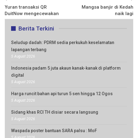
Yuran transaksi QR
Mangsa banjir di Kedah
DuitNow mengecewakan
naik lagi
Berita Terkini
Seludup dadah: PDRM sedia perkukuh keselamatan
lapangan terbang
5 August 2026
Indonesia padam 5 juta akaun kanak-kanak di platform
digital
5 August 2026
Harga runcit bahan api turun 5 sen hingga 12 Ogos
5 August 2026
Sidang khas RCI TH disiar secara langsung
5 August 2026
Waspada poster bantuan SARA palsu : MoF
5 August 2026