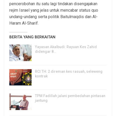
pencerobohan itu satu lagi tindakan disengajakan
rejim Israel yang jelas untuk mencabar status quo
undang-undang serta politik Baitulmaqdis dan Al-
Haram Al-Sharif.
BERITA YANG BERKAITAN
Yayasan Akalbudi: Rayuan Kes Zahid
didengar 8…
5, Aug 2026
RCI TH: 2 direman kes rasuah, seleweng
kontrak
4, Aug 2026
TPM Fadillah jalani pembedahan pintasan
jantung
3, Aug 2026