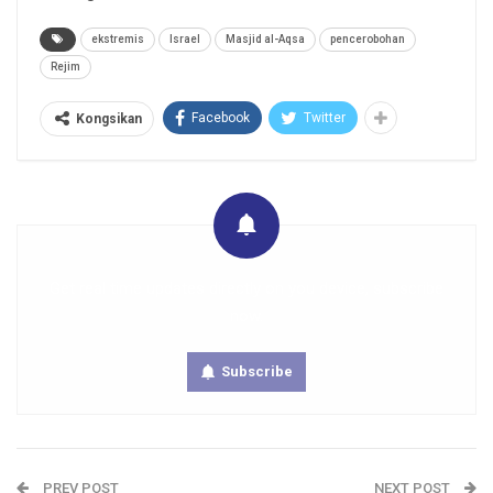
ekstremis
Israel
Masjid al-Aqsa
pencerobohan
Rejim
Facebook
Twitter
Kongsikan
Get real time updates directly on you device, subscribe
now.
Subscribe
PREV POST
NEXT POST