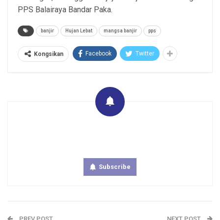
PPS Balairaya Bandar Paka.
banjir
Hujan Lebat
mangsa banjir
pps
Facebook
Twitter
Kongsikan
Get real time updates directly on you device, subscribe
now.
Subscribe
PREV POST
NEXT POST