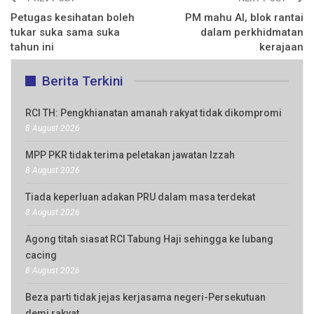
Petugas kesihatan boleh
PM mahu AI, blok rantai
tukar suka sama suka
dalam perkhidmatan
tahun ini
kerajaan
Berita Terkini
RCI TH: Pengkhianatan amanah rakyat tidak dikompromi
8 August 2026
MPP PKR tidak terima peletakan jawatan Izzah
8 August 2026
Tiada keperluan adakan PRU dalam masa terdekat
8 August 2026
Agong titah siasat RCI Tabung Haji sehingga ke lubang
cacing
8 August 2026
Beza parti tidak jejas kerjasama negeri-Persekutuan
demi rakyat