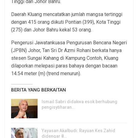
Tinggi dan Johor Bahru.
Daerah Kluang mencatatkan jumlah mangsa tertinggi
dengan 415 orang diikuti Pontian (399), Kota Tinggi
(275) dan Johor Bahru kekal 53 orang.
Pengerusi Jawatankuasa Pengurusan Bencana Negeri
(JPBN) Johor, Tan Sri Dr Azmi Rohani berkata hanya
stesen Sungai Kahang di Kampung Contoh, Kluang
dilaporkan melepasi paras bahaya dengan bacaan
14.54 meter (m) (trend menurun).
BERITA YANG BERKAITAN
Ismail Sabri didakwa esok berhubung
pengisytiharan…
6, Aug 2026
Yayasan Akalbudi: Rayuan Kes Zahid
didengar 8…