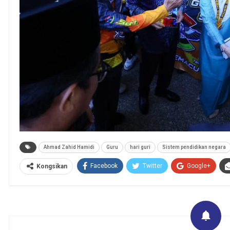
Ahmad Zahid Hamidi
Guru
hari guri
Sistem pendidikan negara
Facebook
Twitter
Google+
Kongsikan