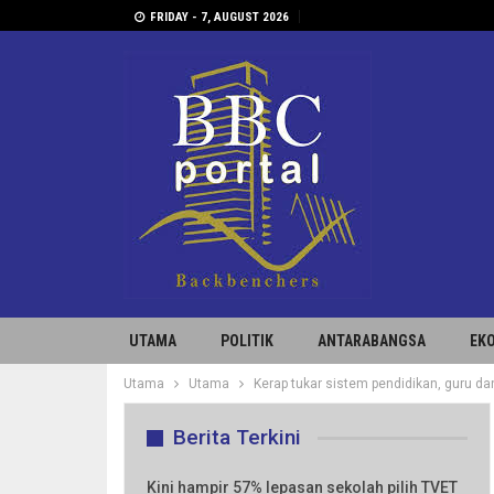
FRIDAY - 7, AUGUST 2026
UTAMA
POLITIK
ANTARABANGSA
EK
Utama
Utama
Kerap tukar sistem pendidikan, guru dan
Berita Terkini
Kini hampir 57% lepasan sekolah pilih TVET