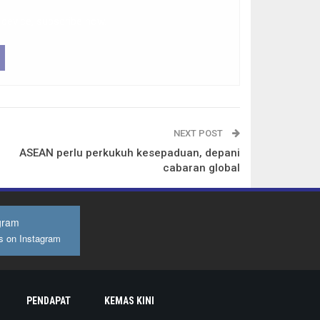
 device, subscribe now.
NEXT POST
ASEAN perlu perkukuh kesepaduan, depani
cabaran global
gram
s on Instagram
PENDAPAT
KEMAS KINI