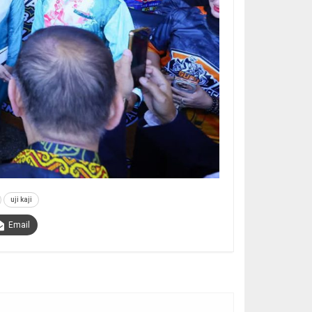
uji kaji
Email