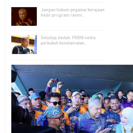
Jangan hukum pegawai kerajaan
hadir program rasmi…
6, Aug 2026
Seludup dadah: PDRM sedia
perkukuh keselamatan…
5, Aug 2026