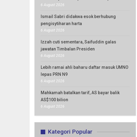
6 August 2026
Ismail Sabri didakwa esok berhubung
pengisytiharan harta
6 August 2026
Izzah cuti sementara, Saifuddin galas
jawatan Timbalan Presiden
6 August 2026
Lebih ramai ahli baharu daftar masuk UMNO
lepas PRN N9
6 August 2026
Mahkamah batalkan tarif, AS bayar balik
AS$100 bilion
6 August 2026
Kategori Popular