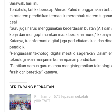
Sarawak, hari ini.
Terdahulu, ketika berucap Ahmad Zahid menggariskan beb
ekosistem pendidikan termasuk merombak sistem tugasan
asal.
“Guru juga harus menggunakan kecerdasan buatan (AI) dan
kerja dan mengoptimumkan masa bersama murid,” katanya.
Katanya, transformasi digital juga perludiutamakan dan 
pendidik.
“Penguasaan teknologi digital mesti disegerakan. Dalam er
teknologi akan menjamin kemampanan pendidikan.
“Pastikan semua guru mampu mengintegrasikan teknologi d
fasih dan beretika,” katanya.
BERITA YANG BERKAITAN
Kini hampir 57% lepasan sekolah
pilih TVET
6, Aug 2026