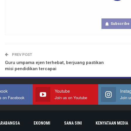
Get real time updates directly on you
Subscribe
PREV POST
Guru umpama ejen terhebat, berjuang pastikan
misi pendidikan tercapai
book
Youtube
Insta
us on Facebook
Join us on Youtube
Join u
ARABANGSA
EKONOMI
SANA SINI
KENYATAAN MEDIA