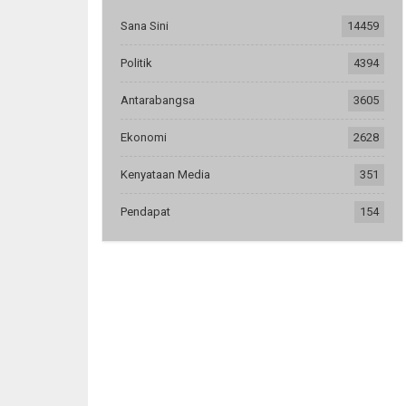
Sana Sini
14459
Politik
4394
Antarabangsa
3605
Ekonomi
2628
Kenyataan Media
351
Pendapat
154