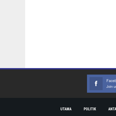
Face
Join 
UTAMA
POLITIK
ANT