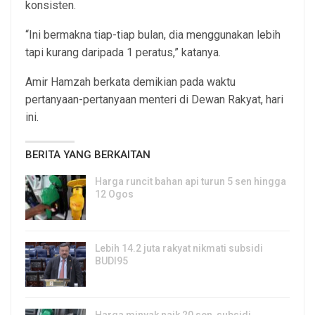
konsisten.
“Ini bermakna tiap-tiap bulan, dia menggunakan lebih
tapi kurang daripada 1 peratus,” katanya.
Amir Hamzah berkata demikian pada waktu
pertanyaan-pertanyaan menteri di Dewan Rakyat, hari
ini.
BERITA YANG BERKAITAN
Harga runcit bahan api turun 5 sen hingga
12 Ogos
5, Aug 2026
Lebih 14.2 juta rakyat nikmati subsidi
BUDI95
3, Aug 2026
Harga minyak naik 20 sen, subsidi