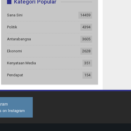
Kategori Popular
Sana Sini
14459
Politik
4394
Antarabangsa
3605
Ekonomi
2628
Kenyataan Media
351
Pendapat
154
gram
s on Instagram