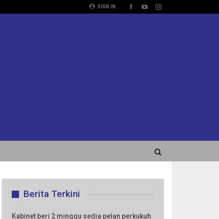
SIGN IN
Berita Terkini
Kabinet beri 2 minggu sedia pelan perkukuh