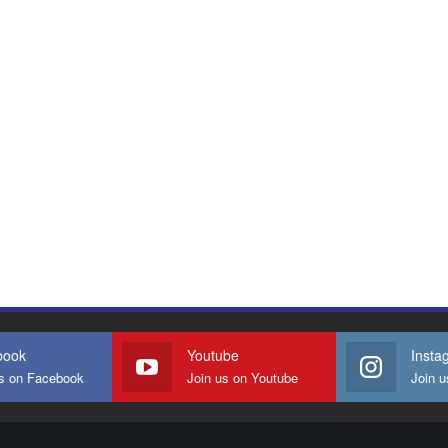
book
Youtube
Insta
us on Facebook
Join us on Youtube
Join u