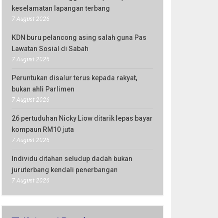
keselamatan lapangan terbang
7 August 2026
KDN buru pelancong asing salah guna Pas
Lawatan Sosial di Sabah
7 August 2026
Peruntukan disalur terus kepada rakyat,
bukan ahli Parlimen
7 August 2026
26 pertuduhan Nicky Liow ditarik lepas bayar
kompaun RM10 juta
7 August 2026
Individu ditahan seludup dadah bukan
juruterbang kendali penerbangan
7 August 2026