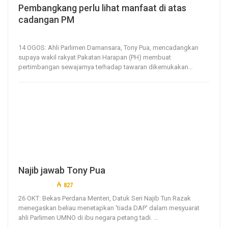
Pembangkang perlu lihat manfaat di atas
cadangan PM
14, Aug 2021
41
0
14 OGOS: Ahli Parlimen Damansara, Tony Pua, mencadangkan
supaya wakil rakyat Pakatan Harapan (PH) membuat
pertimbangan sewajarnya terhadap tawaran dikemukakan
…
Najib jawab Tony Pua
26, Oct 2020
827
0
26 OKT: Bekas Perdana Menteri, Datuk Seri Najib Tun Razak
menegaskan beliau menetapkan 'tiada DAP' dalam mesyuarat
ahli Parlimen UMNO di ibu negara petang tadi.
…