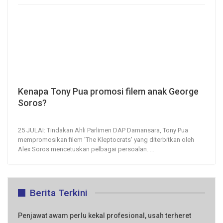
Kenapa Tony Pua promosi filem anak George
Soros?
25, Jul 2020
330
0
25 JULAI: Tindakan Ahli Parlimen DAP Damansara, Tony Pua
mempromosikan filem 'The Kleptocrats' yang diterbitkan oleh
Alex Soros mencetuskan pelbagai persoalan.
…
Berita Terkini
Penjawat awam perlu kekal profesional, usah terheret