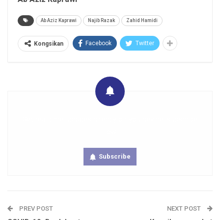
Ab Aziz Kaprawi
Najib Razak
Zahid Hamidi
Facebook
Twitter
Kongsikan
Get real time updates directly on you device, subscribe
now.
Subscribe
PREV POST
NEXT POST