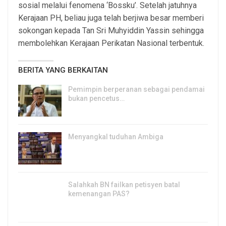
sosial melalui fenomena ‘Bossku’. Setelah jatuhnya
Kerajaan PH, beliau juga telah berjiwa besar memberi
sokongan kepada Tan Sri Muhyiddin Yassin sehingga
membolehkan Kerajaan Perikatan Nasional terbentuk.
BERITA YANG BERKAITAN
Pemimpin berperanan sebagai pendamai
bukan pencetus…
6, Mar 2025
Menyangkal tuduhan Ambiga
30, Jul 2024
Salahkah BN failkan petisyen batal
kemenangan PAS?
23, Nov 2023