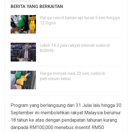
BERITA YANG BERKAITAN
Harga runcit bahan api turun 5 sen hingga
12 Ogos
5, Aug 2026
Lebih 14.2 juta rakyat nikmati subsidi
BUDI95
3, Aug 2026
Harga minyak naik 20 sen, subsidi
petroleum kekal
29, Jul 2026
Program yang berlangsung dari 31 Julai lalu hingga 30
September ini membolehkan rakyat Malaysia berumur
18 tahun ke atas dengan pendapatan tahunan kurang
daripada RM100,000 menebus insentif RM50