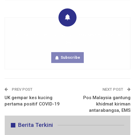
Get real time updates directly on you device, subscribe
now.
Subscribe
PREV POST
NEXT POST
UK gempar kes kucing
Pos Malaysia gantung
pertama positif COVID-19
khidmat kiriman
antarabangsa, EMS
Berita Terkini