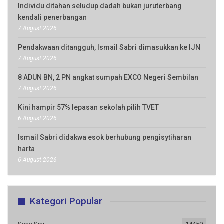
Individu ditahan seludup dadah bukan juruterbang
kendali penerbangan
7 August 2026
Pendakwaan ditangguh, Ismail Sabri dimasukkan ke IJN
7 August 2026
8 ADUN BN, 2 PN angkat sumpah EXCO Negeri Sembilan
7 August 2026
Kini hampir 57% lepasan sekolah pilih TVET
6 August 2026
Ismail Sabri didakwa esok berhubung pengisytiharan
harta
6 August 2026
Kategori Popular