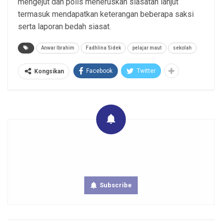
mengejut dan polis meneruskan siasatan lanjut
termasuk mendapatkan keterangan beberapa saksi
serta laporan bedah siasat.
Anwar Ibrahim
Fadhlina Sidek
pelajar maut
sekolah
Facebook
Twitter
Kongsikan
Get real time updates directly on you device, subscribe
now.
Subscribe