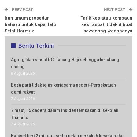
PREV POST
NEXT POST
Iran umum prosedur
Tarik kes atau kompaun
baharu untuk kapal lalu
kes rasuah tidak dibuat
Selat Hormuz
sewenang-wenangnya
Berita Terkini
Agong titah siasat RCI Tabung Haji sehingga ke lubang
cacing
8 August 2026
Beza parti tidak jejas kerjasama negeri-Persekutuan
demi rakyat
7 August 2026
7 maut, 15 cedera dalam insiden tembakan di sekolah
Thailand
7 August 2026
Kabinet beri 2 minggu sedia pelan perkukuh keselamatan