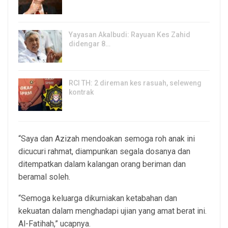
6, Aug 2026
Yayasan Akalbudi: Rayuan Kes Zahid
didengar 8…
5, Aug 2026
RCI TH: 2 direman kes rasuah, seleweng
kontrak
4, Aug 2026
“Saya dan Azizah mendoakan semoga roh anak ini
dicucuri rahmat, diampunkan segala dosanya dan
ditempatkan dalam kalangan orang beriman dan
beramal soleh.
“Semoga keluarga dikurniakan ketabahan dan
kekuatan dalam menghadapi ujian yang amat berat ini.
Al-Fatihah,” ucapnya.