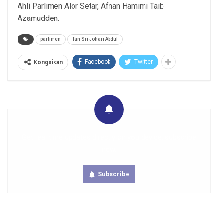
Ahli Parlimen Alor Setar, Afnan Hamimi Taib
Azamudden.
parlimen
Tan Sri Johari Abdul
Facebook
Twitter
Kongsikan
Get real time updates directly on you device, subscribe
now.
Subscribe