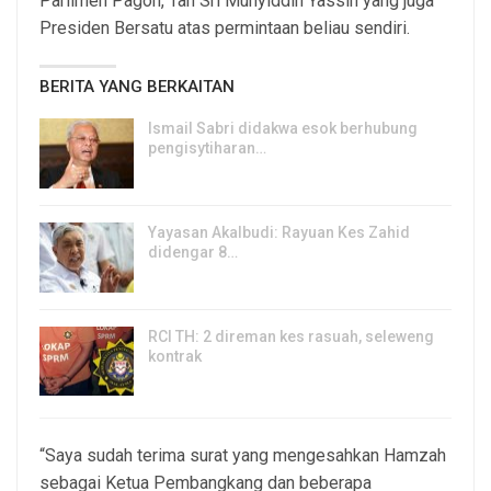
Parlimen Pagoh, Tan Sri Muhyiddin Yassin yang juga
Presiden Bersatu atas permintaan beliau sendiri.
BERITA YANG BERKAITAN
Ismail Sabri didakwa esok berhubung
pengisytiharan…
6, Aug 2026
Yayasan Akalbudi: Rayuan Kes Zahid
didengar 8…
5, Aug 2026
RCI TH: 2 direman kes rasuah, seleweng
kontrak
4, Aug 2026
“Saya sudah terima surat yang mengesahkan Hamzah
sebagai Ketua Pembangkang dan beberapa