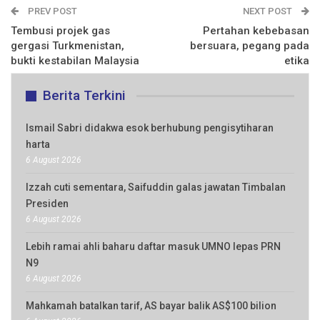
PREV POST
NEXT POST
Tembusi projek gas
Pertahan kebebasan
gergasi Turkmenistan,
bersuara, pegang pada
bukti kestabilan Malaysia
etika
Berita Terkini
Ismail Sabri didakwa esok berhubung pengisytiharan
harta
6 August 2026
Izzah cuti sementara, Saifuddin galas jawatan Timbalan
Presiden
6 August 2026
Lebih ramai ahli baharu daftar masuk UMNO lepas PRN
N9
6 August 2026
Mahkamah batalkan tarif, AS bayar balik AS$100 bilion