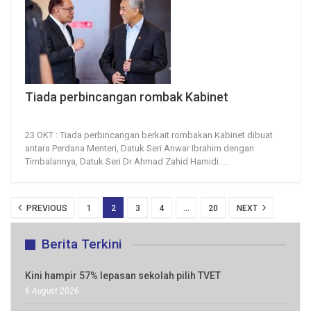
Tiada perbincangan rombak Kabinet
23, Oct 2023
149
0
23 OKT : Tiada perbincangan berkait rombakan Kabinet dibuat
antara Perdana Menteri, Datuk Seri Anwar Ibrahim dengan
Timbalannya, Datuk Seri Dr Ahmad Zahid Hamidi.
…
PREVIOUS
1
2
3
4
…
20
NEXT
Berita Terkini
Kini hampir 57% lepasan sekolah pilih TVET
6 August 2026