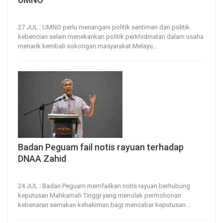
27, Jul 2024
31
0
27 JUL : UMNO perlu menangani politik sentimen dan politik
kebencian selain menekankan politik perkhidmatan dalam usaha
menarik kembali sokongan masyarakat Melayu
…
Badan Peguam fail notis rayuan terhadap
DNAA Zahid
24, Jul 2024
30
0
24 JUL : Badan Peguam memfailkan notis rayuan berhubung
keputusan Mahkamah Tinggi yang menolak permohonan
kebenaran semakan kehakiman bagi mencabar keputusan
…