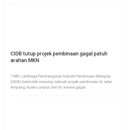
CIDB tutup projek pembinaan gagal patuh
arahan MKN
7, May 2020
245
0
7 MEI: Lembaga Pembangunan Industri Pembinaan Malaysia
(CIDB) bertindak menutup sebuah projek pembinaan di Jalan
Ampang, Kuala Lumpur, hari ini, kerana gagal
…