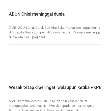
ADUN Chini meninggal dunia
7, May 2020
199
0
7 MEI: ADUN Chini Datuk Seri Abu Bakar Harun, meninggal dunia
di Hospital Kuala Lumpur (HKL) awal pagi ini.
Mangsa meninggal
dunia kira-kira 3 pagi tadi
…
Wesak tetap diperingati walaupun ketika PKPB
6, May 2020
84
0
6 MEI: Perdana Menteri Tan Sri Muhyiddin Yassin hari ini
mengucapkan Selamat Hari Wesak kepada semua penganut
Buddha di seluruh negara.
Beliau yakin penganut
…