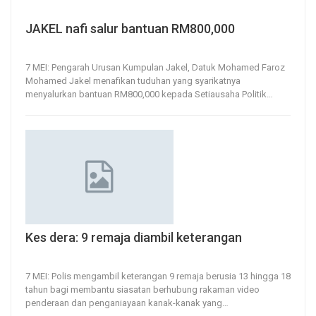
JAKEL nafi salur bantuan RM800,000
7, May 2020
81
0
7 MEI: Pengarah Urusan Kumpulan Jakel, Datuk Mohamed Faroz
Mohamed Jakel menafikan tuduhan yang syarikatnya
menyalurkan bantuan RM800,000 kepada Setiausaha Politik
…
Kes dera: 9 remaja diambil keterangan
7, May 2020
91
0
7 MEI: Polis mengambil keterangan 9 remaja berusia 13 hingga 18
tahun bagi membantu siasatan berhubung rakaman video
penderaan dan penganiayaan kanak-kanak yang
…