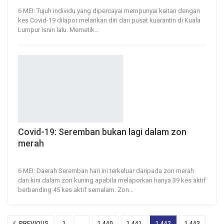
6 MEI: Tujuh individu yang dipercayai mempunyai kaitan dengan
kes Covid-19 dilapor melarikan diri dari pusat kuarantin di Kuala
Lumpur Isnin lalu.
Memetik
…
Covid-19: Seremban bukan lagi dalam zon
merah
6, May 2020
110
0
6 MEI: Daerah Seremban hari ini terkeluar daripada zon merah
dan kini dalam zon kuning apabila melaporkan hanya 39 kes aktif
berbanding 45 kes aktif semalam.
Zon
…
PREVIOUS
1
…
1,440
1,441
1,442
1,443