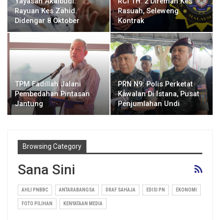
Yayasan Akalbudi:
RCI TH: 2 Direman Kes
Rayuan Kes Zahid
Rasuah, Seleweng
Didengar 8 Oktober
Kontrak
TPM Fadillah Jalani
PRN N9: Polis Perketat
Pembedahan Pintasan
Kawalan Di Istana, Pusat
Jantung
Penjumlahan Undi
Browsing Category
Sana Sini
AHLI PNBBC
ANTARABANGSA
DRAF SAHAJA
EDISI PN
EKONOMI
FOTO PILIHAN
KENYATAAN MEDIA