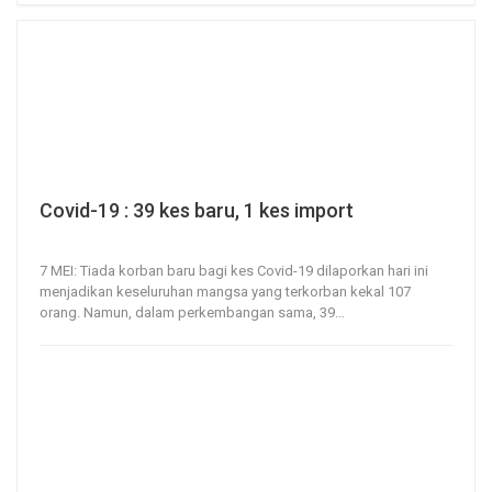
Covid-19 : 39 kes baru, 1 kes import
7, May 2020
41
0
7 MEI: Tiada korban baru bagi kes Covid-19 dilaporkan hari ini
menjadikan keseluruhan mangsa yang terkorban kekal 107
orang.
Namun, dalam perkembangan sama, 39
…