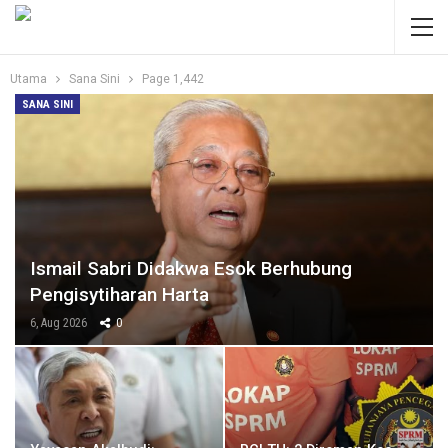
Utama
Sana Sini
Page 1,442
SANA SINI
Ismail Sabri Didakwa Esok Berhubung
Pengisytiharan Harta
6, Aug 2026
0