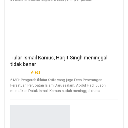
Tular Ismail Kamus, Harjit Singh meninggal
tidak benar
6, May 2020
622
0
6 MEI: Pengarah Ikhtiar Syifa yang juga Exco Penerangan
Persatuan Perubatan Islam Darussalam, Abdul Hadi Jusoh
menafikan Datuk Ismail Kamus sudah meninggal dunia.
…